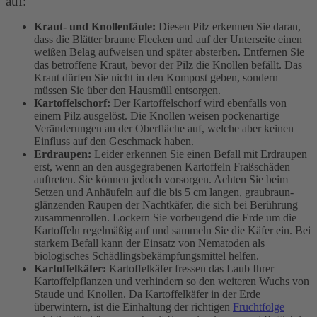
auf:
Kraut- und Knollenfäule:
Diesen Pilz erkennen Sie daran,
dass die Blätter braune Flecken und auf der Unterseite einen
weißen Belag aufweisen und später absterben. Entfernen Sie
das betroffene Kraut, bevor der Pilz die Knollen befällt. Das
Kraut dürfen Sie nicht in den Kompost geben, sondern
müssen Sie über den Hausmüll entsorgen.
Kartoffelschorf:
Der Kartoffelschorf wird ebenfalls von
einem Pilz ausgelöst. Die Knollen weisen pockenartige
Veränderungen an der Oberfläche auf, welche aber keinen
Einfluss auf den Geschmack haben.
Erdraupen:
Leider erkennen Sie einen Befall mit Erdraupen
erst, wenn an den ausgegrabenen Kartoffeln Fraßschäden
auftreten. Sie können jedoch vorsorgen. Achten Sie beim
Setzen und Anhäufeln auf die bis 5 cm langen, graubraun-
glänzenden Raupen der Nachtkäfer, die sich bei Berührung
zusammenrollen. Lockern Sie vorbeugend die Erde um die
Kartoffeln regelmäßig auf und sammeln Sie die Käfer ein. Bei
starkem Befall kann der Einsatz von Nematoden als
biologisches Schädlingsbekämpfungsmittel helfen.
Kartoffelkäfer:
Kartoffelkäfer fressen das Laub Ihrer
Kartoffelpflanzen und verhindern so den weiteren Wuchs von
Staude und Knollen. Da Kartoffelkäfer in der Erde
überwintern, ist die Einhaltung der richtigen
Fruchtfolge